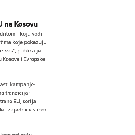
EU na Kosovu
ritom“, koju vodi
estima koje pokazuju
 vas”, publika je
đu Kosova i Evropske
lasti kampanje:
a tranzicija i
trane EU, serija
de i zajednice širom
e koje pokreću