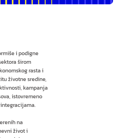
ormiše i podigne
sektora širom
ekonomskog rasta i
tu životne sredine,
aktivnosti, kampanja
sova, istovremeno
integracijama.
merenih na
vni život i