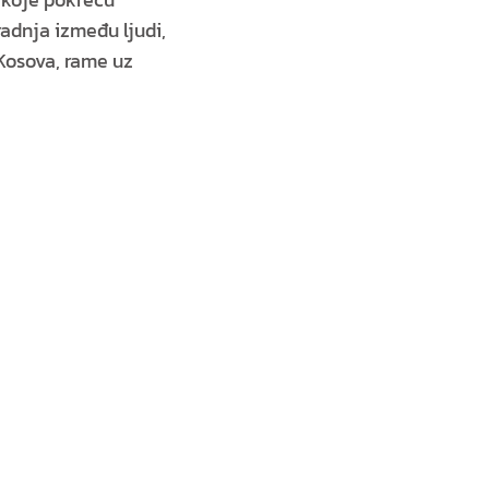
radnja između ljudi,
 Kosova, rame uz