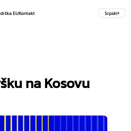
drška EU
Kontakt
Srpski
▾
ršku na Kosovu