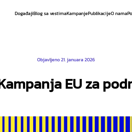
Događaji
Blog sa vestima
Kampanje
Publikacije
O nama
Po
Objavljeno 21. januara 2026
 – Kampanja EU za pod