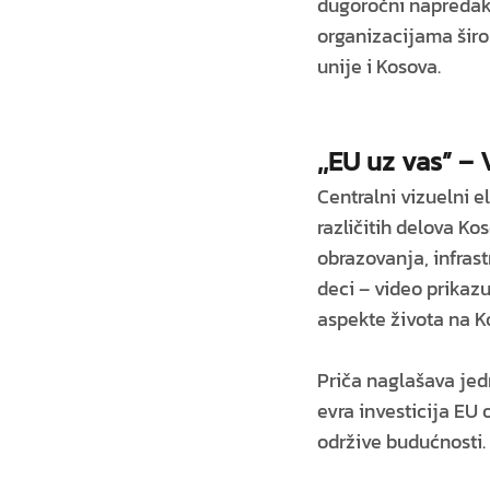
dugoročni napredak n
organizacijama širo
unije i Kosova.
,,EU uz vas” –
Centralni vizuelni e
različitih delova Ko
obrazovanja, infrast
deci – video prikaz
aspekte života na K
Priča naglašava jedn
evra investicija EU 
održive budućnosti.