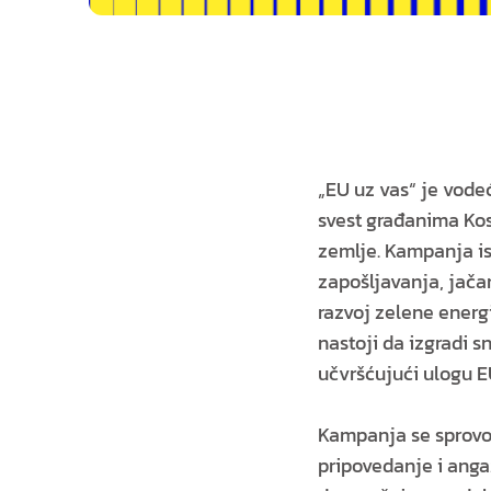
„EU uz vas“ je vode
svest građanima Kos
zemlje. Kampanja is
zapošljavanja, jača
razvoj zelene energ
nastoji da izgradi 
učvršćujući ulogu E
Kampanja se sprovod
pripovedanje i anga