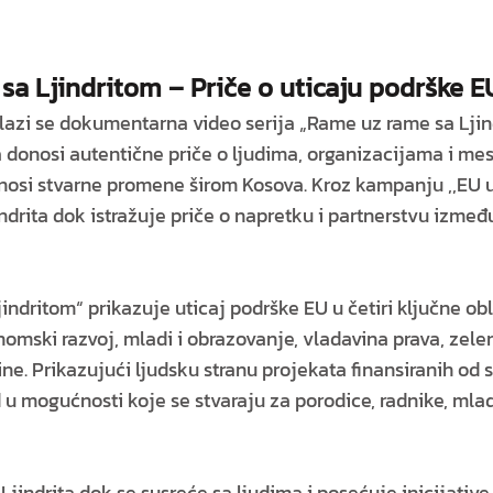
a Ljindritom – Priče o uticaju podrške 
azi se dokumentarna video serija „Rame uz rame sa Ljind
ija donosi autentične priče o ljudima, organizacijama i m
osi stvarne promene širom Kosova. Kroz kampanju ,,EU uz
ndrita dok istražuje priče o napretku i partnerstvu izme
indritom“ prikazuje uticaj podrške EU u četiri ključne ob
omski razvoj, mladi i obrazovanje, vladavina prava, zelen
ine. Prikazujući ljudsku stranu projekata finansiranih od s
d u mogućnosti koje se stvaraju za porodice, radnike, mla
Ljindrita dok se susreće sa ljudima i posećuje inicijativ