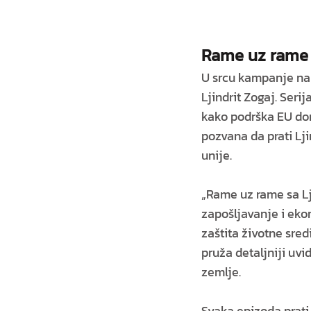
Rame uz rame s
U srcu kampanje nal
Ljindrit Zogaj. Ser
kako podrška EU don
pozvana da prati Lji
unije.
„Rame uz rame sa Lj
zapošljavanje i ekon
zaštita životne sred
pruža detaljniji uvi
zemlje.
Svaka epizoda prati 