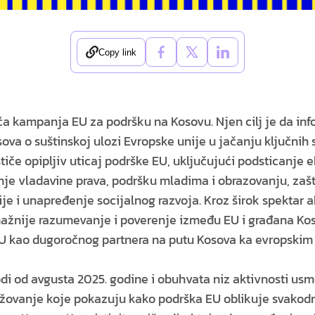
Copy link
ća kampanja EU za podršku na Kosovu. Njen cilj je da inf
ova o suštinskoj ulozi Evropske unije u jačanju ključnih 
tiče opipljiv uticaj podrške EU, uključujući podsticanje 
nje vladavine prava, podršku mladima i obrazovanju, zašti
ije i unapređenje socijalnog razvoja. Kroz širok spektar 
snažnije razumevanje i poverenje između EU i građana Ko
U kao dugoročnog partnera na putu Kosova ka evropskim 
i od avgusta 2025. godine i obuhvata niz aktivnosti us
žovanje koje pokazuju kako podrška EU oblikuje svakodne