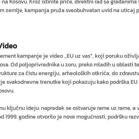
a Kosovu. Kroz istinite priče, direktni rad sa građanima 
m zemlje, kampanja pruža sveobuhvatan uvid na uticaj 
 Video
lement kampanje je video ,,EU uz vas”, koji poruku oživlj
sova. Od poljoprivrednika u zoru, preko mladih u oblasti t
rukture za čistu energiju, arheoloških otkrića, do zdravstv
uje svakodnevne trenutke koji pokazuju kako podrška EU
osovu.
u ključnu ideju: napredak se ostvaruje rame uz rame, a vi
od 1999. godine otvorilo je nove mogućnosti, podršku razv