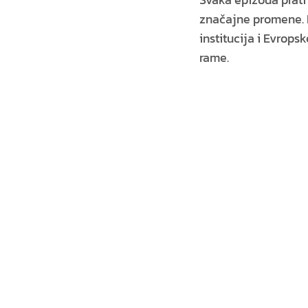
značajne promene. K
institucija i Evrops
rame.