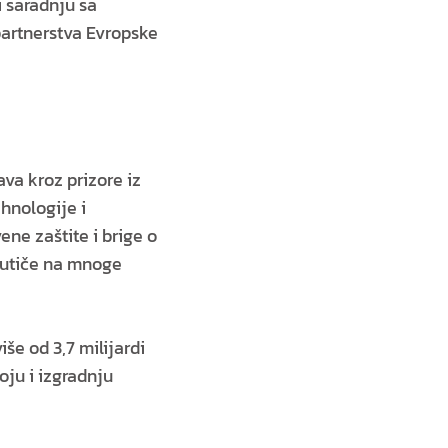
i saradnju sa
partnerstva Evropske
ava kroz prizore iz
ehnologije i
ene zaštite i brige o
 utiče na mnoge
še od 3,7 milijardi
oju i izgradnju