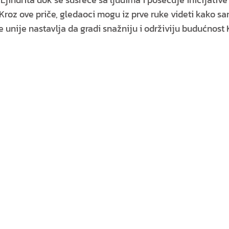
roz ove priče, gledaoci mogu iz prve ruke videti kako sa
ke unije nastavlja da gradi snažniju i održiviju budućnost