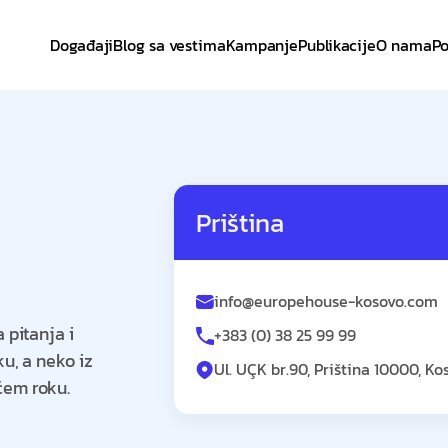
Događaji
Blog sa vestima
Kampanje
Publikacije
O nama
Po
Priština
info@europehouse-kosovo.com
 pitanja i
+383 (0) 38 25 99 99
u, a neko iz
Ul. UÇK br.90, Priština 10000, Ko
ćem roku.