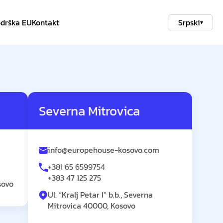
drška EU
Kontakt
Srpski
▾
Severna Mitrovica
info@europehouse-kosovo.com
+381 65 6599754
+383 47 125 275
sovo
Ul. “Kralj Petar I” b.b., Severna
Mitrovica 40000, Kosovo