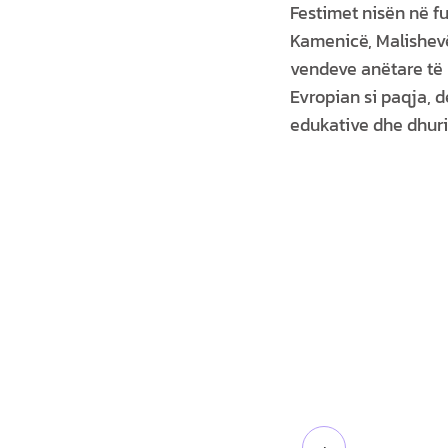
Festimet nisën në fun
Kamenicë, Malishevë
vendeve anëtare të 
Evropian si paqja, d
edukative dhe dhurimi