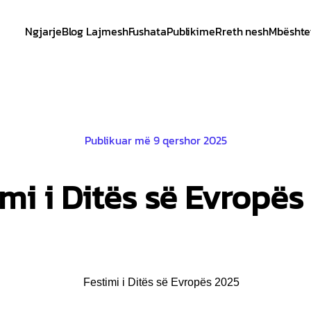
Ngjarje
Blog Lajmesh
Fushata
Publikime
Rreth nesh
Mbështe
Publikuar më 9 qershor 2025
imi i Ditës së Evropës