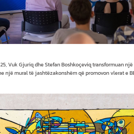
25, Vuk Gjuriq dhe Stefan Boshkoçeviq transformuan një
me një mural të jashtëzakonshëm që promovon vlerat e B