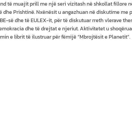
d të muajit prill me një seri vizitash në shkollat fillore n
 dhe Prishtinë. Nxënësit u angazhuan në diskutime me 
BE-së dhe të EULEX-it, për të diskutuar rreth vlerave th
emokracia dhe të drejtat e njeriut. Aktivitetet u shoqëru
n e librit të ilustruar për fëmijë “Mbrojtësit e Planetit”.