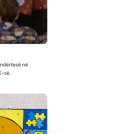
 ndërtesë në
E-së.