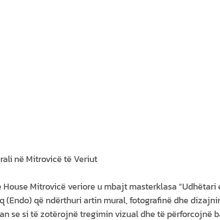
ali në Mitrovicë të Veriut
e House Mitrovicë veriore u mbajt masterklasa “Udhëtar
q (Endo) që ndërthuri artin mural, fotografinë dhe dizajnin
n se si të zotërojnë tregimin vizual dhe të përforcojnë