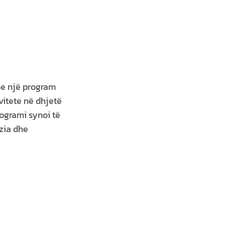
me një program
ivitete në dhjetë
ogrami synoi të
azia dhe