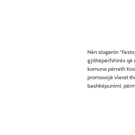
Nën sloganin “Fest
gjithëpërfshirës që u
komuna përreth Kos
promovojë vlerat the
bashkëpunimi, përmes