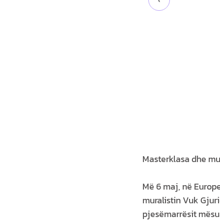
‹
Masterklasa dhe mur
Më 6 maj, në Europ
muralistin Vuk Gjuri
pjesëmarrësit mësua