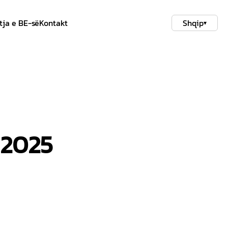
tja e BE-së
Kontakt
Shqip
▾
 2025