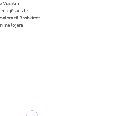
ë Vushtrri,
përfaqësues të
emelore të Bashkimit
an me lojëra