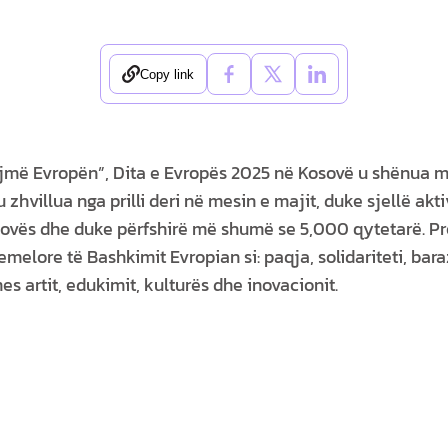
Copy link
ojmë Evropën”, Dita e Evropës 2025 në Kosovë u shënua 
 zhvillua nga prilli deri në mesin e majit, duke sjellë akt
ovës dhe duke përfshirë më shumë se 5,000 qytetarë. Pr
melore të Bashkimit Evropian si: paqja, solidariteti, bar
 artit, edukimit, kulturës dhe inovacionit.