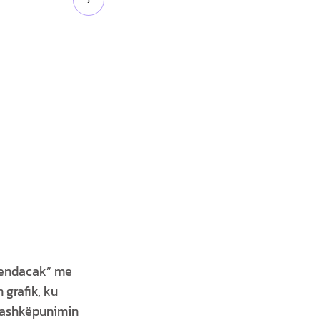
›
i endacak” me
 grafik, ku
 bashkëpunimin