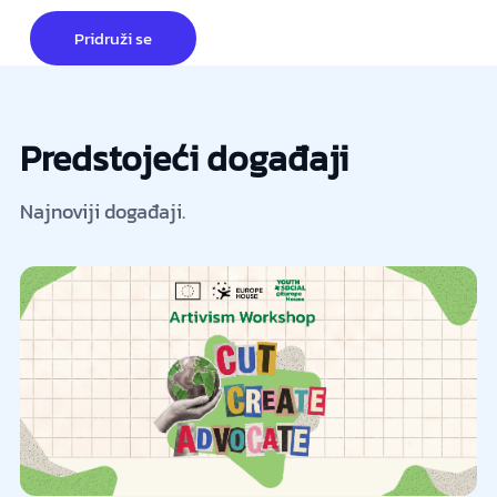
Pridruži se
Predstojeći događaji
Najnoviji događaji.