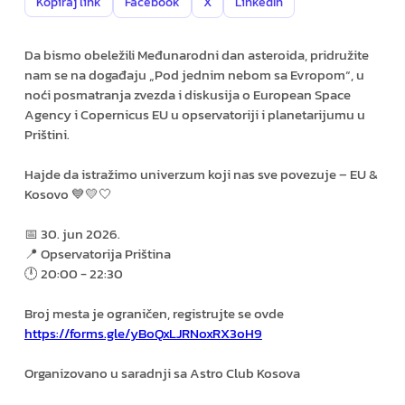
Kopiraj link
Facebook
X
LinkedIn
Da bismo obeležili Međunarodni dan asteroida, pridružite
nam se na događaju „Pod jednim nebom sa Evropom“, u
noći posmatranja zvezda i diskusija o European Space
Agency i Copernicus EU u opservatoriji i planetarijumu u
Prištini.
Hajde da istražimo univerzum koji nas sve povezuje – EU &
Kosovo 💙💛🤍
📅 30. jun 2026.
📍 Opservatorija Priština
🕛 20:00 - 22:30
Broj mesta je ograničen, registrujte se ovde
https://forms.gle/yBoQxLJRNoxRX3oH9
Organizovano u saradnji sa Astro Club Kosova