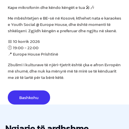
Kape mikrofonin dhe këndo këngët e tua 🎤🎶
Me mbështetjen e BE-së në Kosovë, kthehet nata e karaokes
e Youth Social @ Europe House, dhe është momenti të
shkëlqeni. Zgjidh këngën e preferuar dhe ngjitu në skenë.
📅 10 korrik 2026
🕕 19:00 - 22:00
📍 Europe House Prishtinë
Zbulimi i kulturave të njëri-tjetrit është çka e afron Evropën
më shumë, dhe nuk ka mënyrë më të mirë se të kënduarit
me zë të lartë për ta bërë këtë.
Bashkohu
Ngjarje të ardhshme