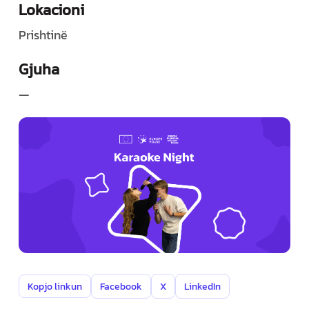
Lokacioni
Prishtinë
Gjuha
—
Kopjo linkun
Facebook
X
LinkedIn