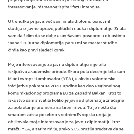
interesovanja, pismenog ispita i fazu intervjua.
U trenutku prijave, već sam imala diplomu osnovnih
studija iz javne uprave, političkih nauka i diplomatije. Znala
sam da želim da se dalje usavršavam, posebno u oblastima
javne i kulturne diplomatije, pa su mi se master studije
činile kao pravi sledeći korak.
Moje interesovanje za javnu diplomatiju nije bilo
isključivo akademske prirode. Skoro pola decenije bila sam
Mladi evropski ambasador (YEA), u okviru volonterske
inicijative pokrenute 2020. godine kao deo Regionalnog
komunikacionog programa EU za Zapadni Balkan. Kroz to
iskustvo sam shvatila koliko je javna diplomatija značajna
za pokretanje promena na širem nivou. To je nešto što
smatram zaista posebno vrednim: Evropska unija je
oblikovala moje interesovanje za javnu diplomatiju kroz
mrežu YEA, a zatim mi je, preko YCS, pružila sredstva da se