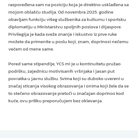
raspoređena sam na poziciju koja je direktno usklađena sa
mojom oblašću studija. Od novembra 2025. godine
obavljam funkciju višeg službenika za kulturnu i sportsku
diplomatiju u Ministarstvu spoljnih poslova i dijaspore.
Privilegija je kada sveže znanje i iskustvo iz prve ruke
možete da primenite u poslu koji, znam, doprinosi nečemu
većem od mene same.
Pored same stipendije, YCS mi je u kontinuitetu pružao
podršku, zajednicu motivisanih vršnjaka i jasan put
povratka u javnu službu. Svima koji su duboko uvereni u
značaj sticanja visokog obrazovanja i onima koji žele da se
to stečeno obrazovanje pretoči u značajan doprinos kod
kuće, ovu priliku preporučujem bez oklevanja.