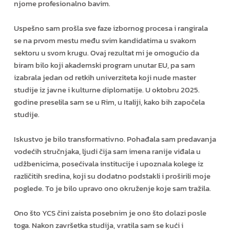
njome profesionalno bavim.
Uspešno sam prošla sve faze izbornog procesa i rangirala
se na prvom mestu među svim kandidatima u svakom
sektoru u svom krugu. Ovaj rezultat mi je omogućio da
biram bilo koji akademski program unutar EU, pa sam
izabrala jedan od retkih univerziteta koji nude master
studije iz javne i kulturne diplomatije. U oktobru 2025.
godine preselila sam se u Rim, u Italiji, kako bih započela
studije.
Iskustvo je bilo transformativno. Pohađala sam predavanja
vodećih stručnjaka, ljudi čija sam imena ranije viđala u
udžbenicima, posećivala institucije i upoznala kolege iz
različitih sredina, koji su dodatno podstakli i proširili moje
poglede. To je bilo upravo ono okruženje koje sam tražila.
Ono što YCS čini zaista posebnim je ono što dolazi posle
toga. Nakon završetka studija, vratila sam se kući i