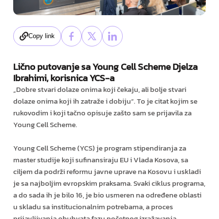
Copy link
Lično putovanje sa Young Cell Scheme Djelza
Ibrahimi, korisnica YCS-a
„Dobre stvari dolaze onima koji čekaju, ali bolje stvari
dolaze onima koji ih zatraže i dobiju“. To je citat kojim se
rukovodim i koji tačno opisuje zašto sam se prijavila za
Young Cell Scheme.
Young Cell Scheme (YCS) je program stipendiranja za
master studije koji sufinansiraju EU i Vlada Kosova, sa
ciljem da podrži reformu javne uprave na Kosovu i uskladi
je sa najboljim evropskim praksama. Svaki ciklus programa,
a do sada ih je bilo 16, je bio usmeren na određene oblasti
u skladu sa institucionalnim potrebama, a proces
prijavljivanja obuhvata fazu početnog izražavanja