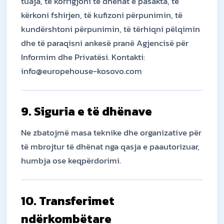
tuaja, të korrigjoni të dhënat e pasakta, të
kërkoni fshirjen, të kufizoni përpunimin, të
kundërshtoni përpunimin, të tërhiqni pëlqimin
dhe të paraqisni ankesë pranë Agjencisë për
Informim dhe Privatësi. Kontakti:
info@europehouse-kosovo.com
9. Siguria e të dhënave
Ne zbatojmë masa teknike dhe organizative për
të mbrojtur të dhënat nga qasja e paautorizuar,
humbja ose keqpërdorimi.
10. Transferimet
ndërkombëtare