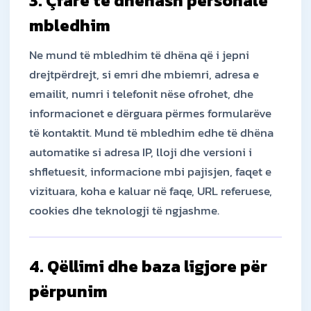
3. Çfarë të dhënash personale
mbledhim
Ne mund të mbledhim të dhëna që i jepni
drejtpërdrejt, si emri dhe mbiemri, adresa e
emailit, numri i telefonit nëse ofrohet, dhe
informacionet e dërguara përmes formularëve
të kontaktit. Mund të mbledhim edhe të dhëna
automatike si adresa IP, lloji dhe versioni i
shfletuesit, informacione mbi pajisjen, faqet e
vizituara, koha e kaluar në faqe, URL referuese,
cookies dhe teknologji të ngjashme.
4. Qëllimi dhe baza ligjore për
përpunim