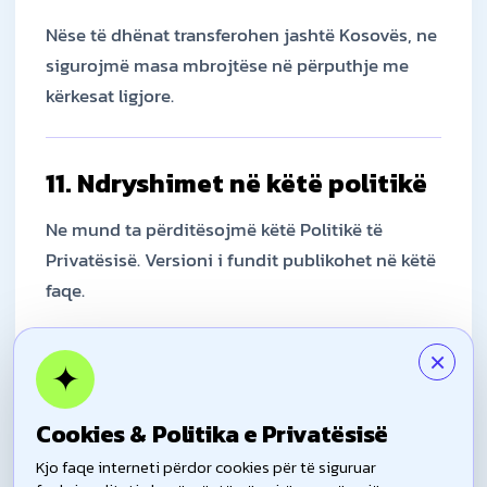
Nëse të dhënat transferohen jashtë Kosovës, ne
sigurojmë masa mbrojtëse në përputhje me
kërkesat ligjore.
11. Ndryshimet në këtë politikë
Ne mund ta përditësojmë këtë Politikë të
Privatësisë. Versioni i fundit publikohet në këtë
faqe.
×
✦
12. Kontakt
Për çdo pyetje lidhur me këtë politikë ose të
Cookies & Politika e Privatësisë
dhënat tuaja: info@europehouse-kosovo.com
Kjo faqe interneti përdor cookies për të siguruar