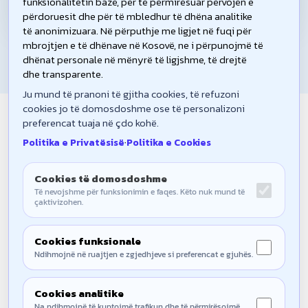
funksionalitetin bazë, për të përmirësuar përvojën e
përdoruesit dhe për të mbledhur të dhëna analitike
të anonimizuara. Në përputhje me ligjet në fuqi për
mbrojtjen e të dhënave në Kosovë, ne i përpunojmë të
dhënat personale në mënyrë të ligjshme, të drejtë
dhe transparente.
Ju mund të pranoni të gjitha cookies, të refuzoni
cookies jo të domosdoshme ose të personalizoni
Join the Community
preferencat tuaja në çdo kohë.
Become an active participant in shaping the future of our
Politika e Privatësisë
·
Politika e Cookies
community.
Cookies të domosdoshme
Të nevojshme për funksionimin e faqes. Këto nuk mund të
çaktivizohen.
Cookies funksionale
Join Us
Ndihmojnë në ruajtjen e zgjedhjeve si preferencat e gjuhës.
Events
Cookies analitike
Na ndihmojnë të kuptojmë trafikun dhe të përmirësojmë