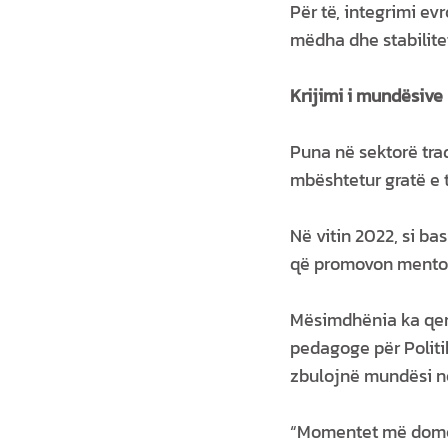
Për të, integrimi ev
mëdha dhe stabilitet
Krijimi i mundësive 
Puna në sektorë trad
mbështetur gratë e t
Në vitin 2022, si ba
që promovon mentori
Mësimdhënia ka qenë 
pedagoge për Politi
zbulojnë mundësi n
“Momentet më domet