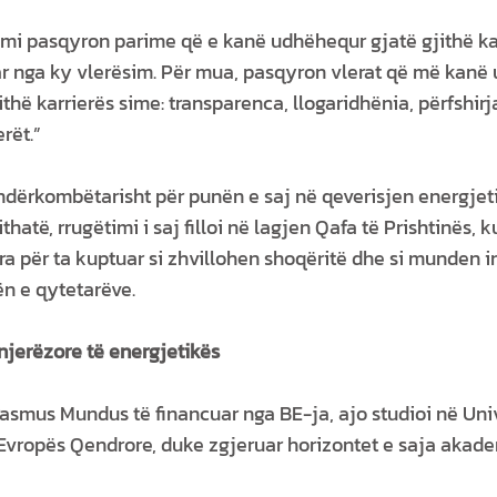
imi pasqyron parime që e kanë udhëhequr gjatë gjithë kar
r nga ky vlerësim. Për mua, pasqyron vlerat që më kanë
thë karrierës sime: transparenca, llogaridhënia, përfshirja
rët.”
 ndërkombëtarisht për punën e saj në qeverisjen energjeti
atë, rrugëtimi i saj filloi në lagjen Qafa të Prishtinës, k
a për ta kuptuar si zhvillohen shoqëritë dhe si munden i
ën e qytetarëve.
 njerëzore të energjetikës
asmus Mundus të financuar nga BE-ja, ajo studioi në Univ
 Evropës Qendrore, duke zgjeruar horizontet e saja akad