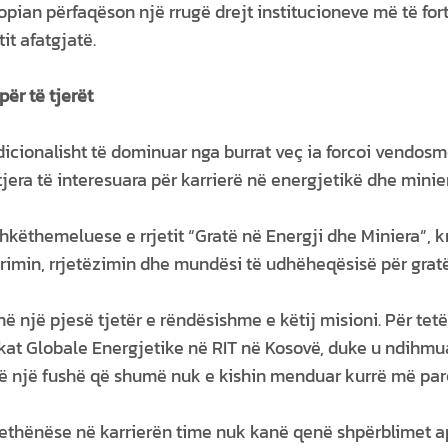
ropian përfaqëson një rrugë drejt institucioneve më të fo
it afatgjatë.
për të tjerët
icionalisht të dominuar nga burrat veç ia forcoi vendosmë
jera të interesuara për karrierë në energjetikë dhe minie
shkëthemeluese e rrjetit “Gratë në Energji dhe Miniera”, k
min, rrjetëzimin dhe mundësi të udhëheqësisë për gratë
një pjesë tjetër e rëndësishme e këtij misioni. Për tetë 
kat Globale Energjetike në RIT në Kosovë, duke u ndihmu
ë një fushë që shumë nuk e kishin menduar kurrë më par
hënëse në karrierën time nuk kanë qenë shpërblimet ap