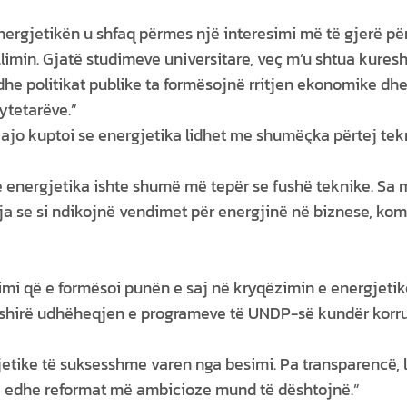
nergjetikën u shfaq përmes një interesimi më të gjerë për 
llimin. Gjatë studimeve universitare, veç m’u shtua kures
t dhe politikat publike ta formësojnë rritjen ekonomike dh
qytetarëve.”
 ajo kuptoi se energjetika lidhet me shumëçka përtej tek
e energjetika ishte shumë më tepër se fushë teknike. S
 se si ndikojnë vendimet për energjinë në biznese, kom
imi që e formësoi punën e saj në kryqëzimin e energjetik
rfshirë udhëheqjen e programeve të UNDP-së kundër korru
jetike të suksesshme varen nga besimi. Pa transparencë, 
ta, edhe reformat më ambicioze mund të dështojnë.”