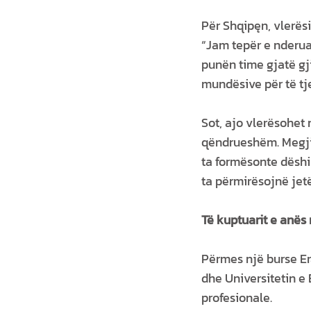
Për Shqipęn, vlerës
“Jam tepër e nderua
punën time gjatë gji
mundësive për të tje
Sot, ajo vlerësohet
qëndrueshëm. Megjith
ta formësonte dëshir
ta përmirësojnë jet
Të kuptuarit e anës
Përmes një burse Er
dhe Universitetin e
profesionale.