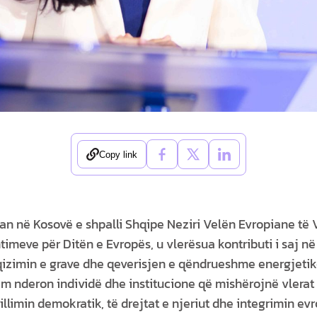
Copy link
an në Kosovë e shpalli Shqipe Neziri Velën Evropiane të V
timeve për Ditën e Evropës, u vlerësua kontributi i saj n
uqizimin e grave dhe qeverisjen e qëndrueshme energjetik
ëm nderon individë dhe institucione që mishërojnë vlera
llimin demokratik, të drejtat e njeriut dhe integrimin ev