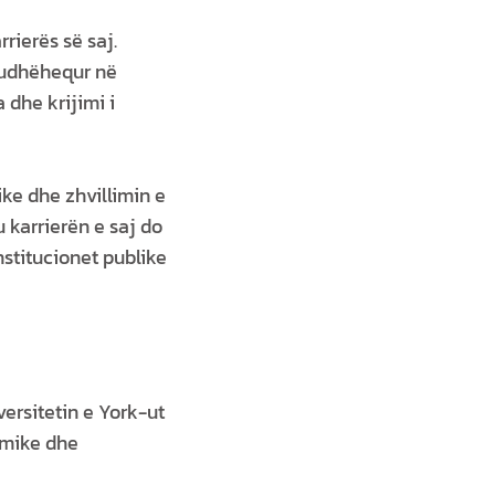
rierës së saj.
 udhëhequr në
 dhe krijimi i
ke dhe zhvillimin e
u karrierën e saj do
nstitucionet publike
ersitetin e York-ut
emike dhe