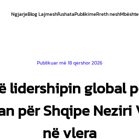
Ngjarje
Blog Lajmesh
Fushata
Publikime
Rreth nesh
Mbështe
Publikuar më 18 qershor 2026
ë lidershipin global p
an për Shqipe Neziri V
në vlera