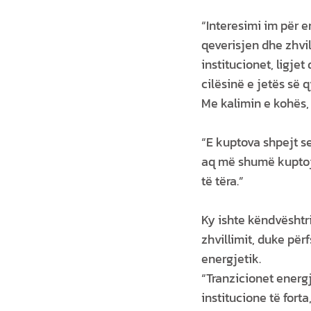
“Interesimi im për e
qeverisjen dhe zhvi
institucionet, ligje
cilësinë e jetës së 
Me kalimin e kohës,
“E kuptova shpejt s
aq më shumë kuptoja
të tëra.”
Ky ishte këndvështr
zhvillimit, duke pë
energjetik.
“Tranzicionet energ
institucione të for