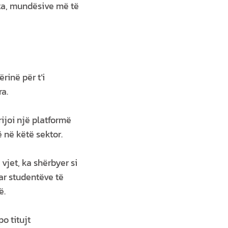
rta, mundësive më të
rinë për t’i
ra.
rijoi një platformë
 në këtë sektor.
vjet, ka shërbyer si
ar studentëve të
ë.
o titujt