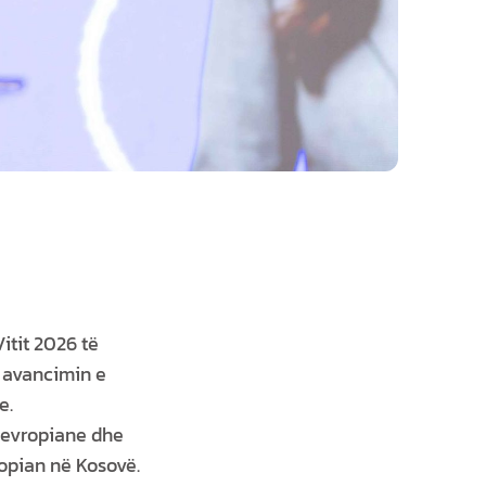
itit 2026 të
ë avancimin e
e.
t evropiane dhe
ropian në Kosovë.