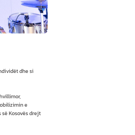
dividët dhe si
villimor,
bilizimin e
 së Kosovës drejt