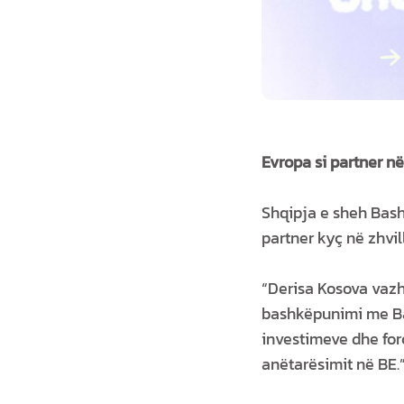
Evropa si partner n
Shqipja e sheh Bash
partner kyç në zhvil
“Derisa Kosova vazh
bashkëpunimi me Bas
investimeve dhe for
anëtarësimit në BE.