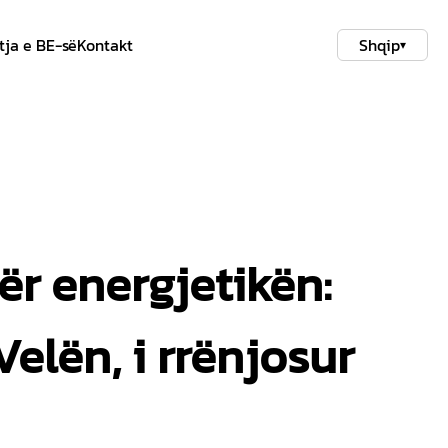
tja e BE-së
Kontakt
Shqip
▾
ër energjetikën:
elën, i rrënjosur