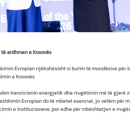
ë të ardhmen e Kosovës
kimin Evropian njëkohësisht si burim të mundësive për in
limin e Kosovës.
don tranzicionin energjetik dhe rrugëtimin më të gjerë zh
hkimin Evropian do të mbetet esencial, jo vetëm për mo
cimin e institucioneve, por edhe për mbështetjen e rrugës
”