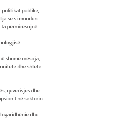
politikat publike,
htja se si munden
e ta përmirësojnë
nologjisë.
a më shumë mësoja,
unitete dhe shtete
ës, qeverisjes dhe
psionit në sektorin
llogaridhënie dhe