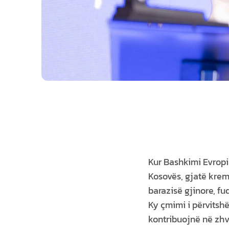
Kur Bashkimi Evropi
Kosovës, gjatë krem
barazisë gjinore, f
Ky çmimi i përvitsh
kontribuojnë në zhvi