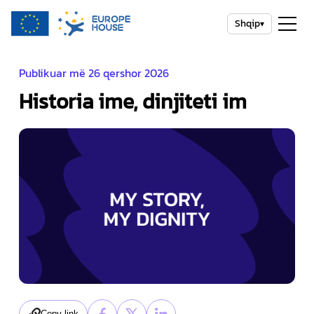
Shqip
▾
Publikuar më 26 qershor 2026
Historia ime, dinjiteti im
Copy link