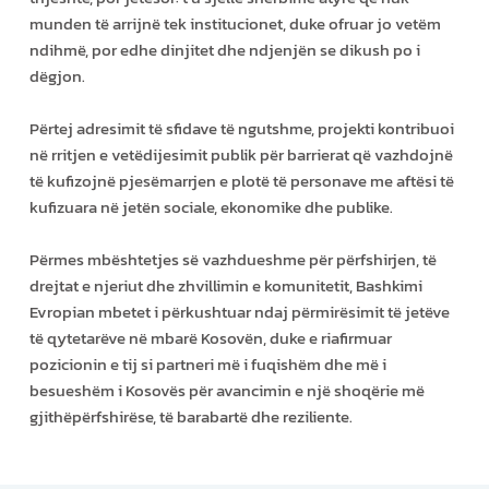
munden të arrijnë tek institucionet, duke ofruar jo vetëm
ndihmë, por edhe dinjitet dhe ndjenjën se dikush po i
dëgjon.
Përtej adresimit të sfidave të ngutshme, projekti kontribuoi
në rritjen e vetëdijesimit publik për barrierat që vazhdojnë
të kufizojnë pjesëmarrjen e plotë të personave me aftësi të
kufizuara në jetën sociale, ekonomike dhe publike.
Përmes mbështetjes së vazhdueshme për përfshirjen, të
drejtat e njeriut dhe zhvillimin e komunitetit, Bashkimi
Evropian mbetet i përkushtuar ndaj përmirësimit të jetëve
të qytetarëve në mbarë Kosovën, duke e riafirmuar
pozicionin e tij si partneri më i fuqishëm dhe më i
besueshëm i Kosovës për avancimin e një shoqërie më
gjithëpërfshirëse, të barabartë dhe reziliente.