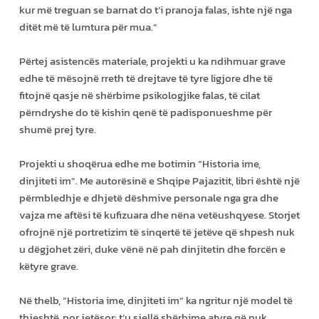
kur më treguan se barnat do t’i pranoja falas, ishte një nga
ditët më të lumtura për mua.”
Përtej asistencës materiale, projekti u ka ndihmuar grave
edhe të mësojnë rreth të drejtave të tyre ligjore dhe të
fitojnë qasje në shërbime psikologjike falas, të cilat
përndryshe do të kishin qenë të padisponueshme për
shumë prej tyre.
Projekti u shoqërua edhe me botimin “Historia ime,
dinjiteti im”. Me autorësinë e Shqipe Pajazitit, libri është një
përmbledhje e dhjetë dëshmive personale nga gra dhe
vajza me aftësi të kufizuara dhe nëna vetëushqyese. Storjet
ofrojnë një portretizim të sinqertë të jetëve që shpesh nuk
u dëgjohet zëri, duke vënë në pah dinjitetin dhe forcën e
këtyre grave.
Në thelb, “Historia ime, dinjiteti im” ka ngritur një model të
thjeshtë, por jetësor: t’u sjellë shërbime atyre që nuk