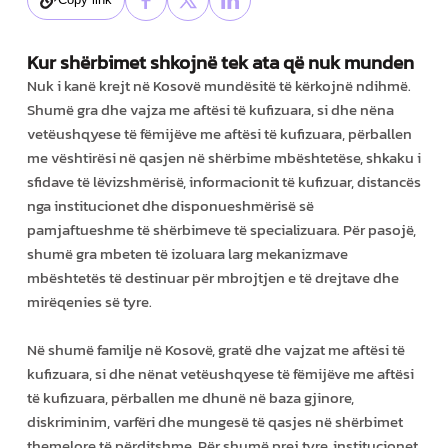
Kur shërbimet shkojnë tek ata që nuk munden
Nuk i kanë krejt në Kosovë mundësitë të kërkojnë ndihmë.
Shumë gra dhe vajza me aftësi të kufizuara, si dhe nëna
vetëushqyese të fëmijëve me aftësi të kufizuara, përballen
me vështirësi në qasjen në shërbime mbështetëse, shkaku i
sfidave të lëvizshmërisë, informacionit të kufizuar, distancës
nga institucionet dhe disponueshmërisë së
pamjaftueshme të shërbimeve të specializuara. Për pasojë,
shumë gra mbeten të izoluara larg mekanizmave
mbështetës të destinuar për mbrojtjen e të drejtave dhe
mirëqenies së tyre.
Në shumë familje në Kosovë, gratë dhe vajzat me aftësi të
kufizuara, si dhe nënat vetëushqyese të fëmijëve me aftësi
të kufizuara, përballen me dhunë në baza gjinore,
diskriminim, varfëri dhe mungesë të qasjes në shërbimet
themelore të përditshme. Për shumë prej tyre, institucionet