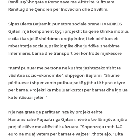
Ranillug/Shoqata e Personave me Aftësi të Kufizuara
Ranillug dhe Qendrën për Inovacion dhe Zhvillim.
Sipas Blerta Bajramit, punëtore sociale pranë HANDIKOS
Gjilan, një komponent kyç i projektit ka qenë klinika mobile,
e cila i ka sjellë shërbimet drejtpërdrejt tek përfitueset:
mbështetje sociale, psikologjike dhe juridike, shërbime
infermierie, barna dhe transport për kontrolle mjekësore.
“Kemi punuar me persona në kushte jashtëzakonisht të
vështira socio-ekonomike”, shpjegon Bajrami. “Shumë
përfituese i shpenzonin pothuajse të gjitha të hyrat e tyre
për barna. Projekti ka mbuluar kostot për barnat dhe kjo ua
ka lehtësuar jetën.”
Një nga gratë që përfituan nga ky projekt është
Hanumshahe Pajaziti nga Gjilani, nënë e tre fëmijëve, njëra
prej të cilëve me aftësi të kufizuara. “Shpenzoja rreth 140
euro në muaj vetëm për barnat e vajzës”, thotë ajo. “Dita