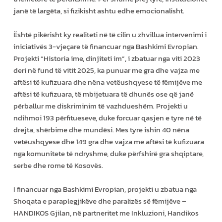
janë të largëta, si fizikisht ashtu edhe emocionalisht.
Është pikërisht ky realiteti në të cilin u zhvillua intervenimi i
iniciativës 3-vjeçare të financuar nga Bashkimi Evropian.
Projekti “Historia ime, dinjiteti im”, i zbatuar nga viti 2023
deri në fund të vitit 2025, ka punuar me gra dhe vajza me
aftësi të kufizuara dhe nëna vetëushqyese të fëmijëve me
aftësi të kufizuara, të mbijetuara të dhunës ose që janë
përballur me diskriminim të vazhdueshëm. Projekti u
ndihmoi 193 përfitueseve, duke forcuar qasjen e tyre në të
drejta, shërbime dhe mundësi. Mes tyre ishin 40 nëna
vetëushqyese dhe 149 gra dhe vajza me aftësi të kufizuara
nga komunitete të ndryshme, duke përfshirë gra shqiptare,
serbe dhe rome të Kosovës.
I financuar nga Bashkimi Evropian, projekti u zbatua nga
Shoqata e paraplegjikëve dhe paralizës së fëmijëve –
HANDIKOS Gjilan, në partneritet me Inkluzioni, Handikos